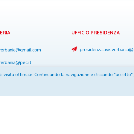
ERIA
UFFICIO PRESIDENZA
presidenza.avisverbania
verbania@gmail.com
verbania@pec.it
 di visita ottimale. Continuando la navigazione e cliccando "accetto",
3 50 20 34
59 74 218