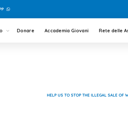
PP
mo
Donare
Accademia Giovani
Rete delle A
top the Illegal Sale
MODULI DONAZIONE
HELP US TO STOP THE ILLEGAL SALE OF 