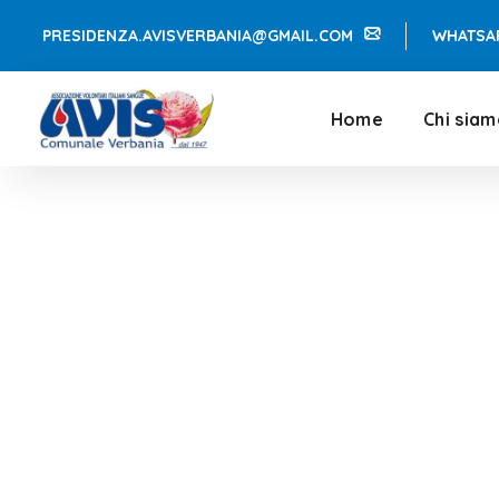
PRESIDENZA.AVISVERBANIA@GMAIL.COM
WHATSA
Home
Chi sia
Help Us to S
HOME