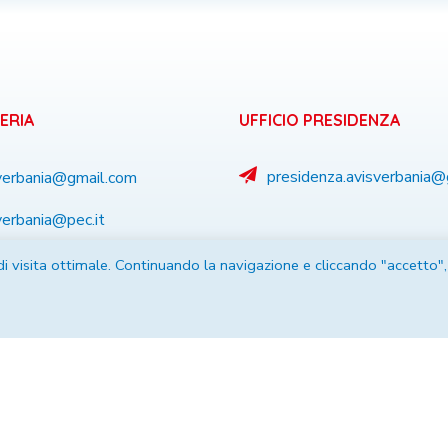
ERIA
UFFICIO PRESIDENZA
presidenza.avisverbania
verbania@gmail.com
verbania@pec.it
3 50 20 34
 di visita ottimale. Continuando la navigazione e cliccando "accetto",
59 74 218