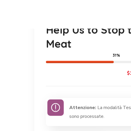
Help Us to Stop t
Meat
31%
$
Attenzione:
La modalità Test
sono processate.