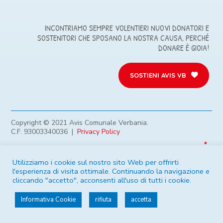
INCONTRIAMO SEMPRE VOLENTIERI NUOVI DONATORI E
SOSTENITORI CHE SPOSANO LA NOSTRA CAUSA, PERCHÉ
DONARE È GIOIA!
SOSTIENI AVIS VB
Copyright © 2021 Avis Comunale Verbania.
C.F. 93003340036 |
Privacy Policy
Utilizziamo i cookie sul nostro sito Web per offrirti
l'esperienza di visita ottimale. Continuando la navigazione e
Iniziativa solidale 2021 a cura di
MADIcomunicazione.it
cliccando "accetto", acconsenti all'uso di tutti i cookie.
che ha creato pro bono parte di questo sito web per AVIS.
Informativa Cookie
rifiuta
accetta