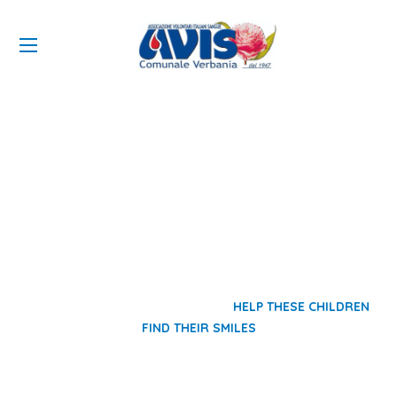
Help These Children Find Their
Smiles
HOME
MODULI DONAZIONE
HELP THESE CHILDREN
FIND THEIR SMILES